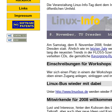
Rückblick
Die Veranstaltung Linux-Info-Tag dient dem I
Links
öffentlichen Umfeld.
Impressum
Am Samstag, dem 8. November 2008, findet v
Dresden statt. Ähnlich wie im
letzten Jahr
wer
lang die neuesten Trends in der FLOSS-Szene
verteilten CDs, die gemütliche
Keysigning-R
Einschreibungen für Workshops
Wer sich einen Platz in einem der Workshops 
oben einen Zugang anlegen, einloggen und i
Linux-Bus wieder mit dabei
Unter
http://www.linuxbus.de
werden wieder P
Mitwirkende für 2008 willkomme
Lust und Interesse, hinter den Kulissen des 
Tatkraft, aber auch über neue Ideen und Kon