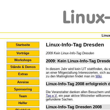
Linu
Linux-Info-Tag Dresden
Startseite
Vorträge
2009 Kein Linux-Info-Tag Dresden
Workshops
2009: Kein Linux-Info-Tag Dresd
Stände & Demos
In diesem Jahr wird kein LIT stattfinden, da
an einer Mitgestaltung Interessierten, sich au
Extras
zu den Mailinglisten findet man im
Wiki
.
Anreise
Linux-Info-Tag 2008 erfolgreich 
Sponsoring
Die Veranstalter danken allen Besuchern und 
Tag e.V.
ein paar aktive Mitstreiter willkom
Team
gefundene Sachen.
Helfer
Linux-Info-Tag Dresden 2008